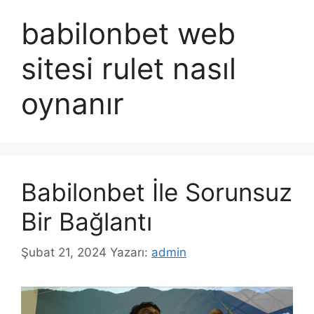
babilonbet web
sitesi rulet nasıl
oynanır
Babilonbet İle Sorunsuz
Bir Bağlantı
Şubat 21, 2024
Yazarı:
admin