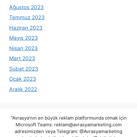
Ağustos 2023
Temmuz 2023
Haziran 2023
Mayıs 2023
Nisan 2023
Mart 2023
Şubat 2023
Ocak 2023
Aralık 2022
"Avrasya'nın en büyük reklam platformunda olmak için
Microsoft Teams:
reklam@avrasyamarketing.com
adresimizden veya Telegram: @Avrasyamarketing