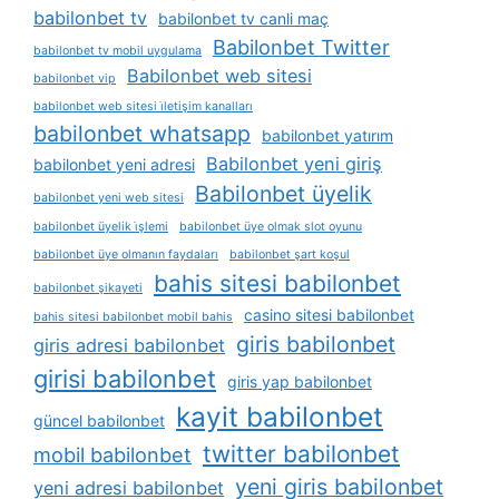
babilonbet tv
babilonbet tv canli maç
Babilonbet Twitter
babilonbet tv mobil uygulama
Babilonbet web sitesi
babilonbet vip
babilonbet web sitesi i̇letişim kanalları
babilonbet whatsapp
babilonbet yatırım
Babilonbet yeni giriş
babilonbet yeni adresi
Babilonbet üyelik
babilonbet yeni web sitesi
babilonbet üyelik i̇şlemi
babilonbet üye olmak slot oyunu
babilonbet üye olmanın faydaları
babilonbet şart koşul
bahis sitesi babilonbet
babilonbet şikayeti
casino sitesi babilonbet
bahis sitesi babilonbet mobil bahis
giris babilonbet
giris adresi babilonbet
girisi babilonbet
giris yap babilonbet
kayit babilonbet
güncel babilonbet
twitter babilonbet
mobil babilonbet
yeni giris babilonbet
yeni adresi babilonbet