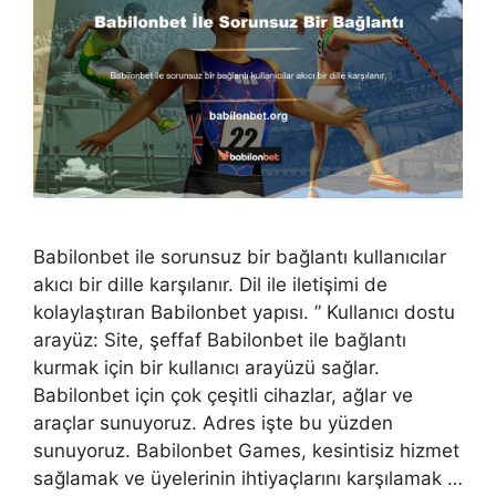
Babilonbet ile sorunsuz bir bağlantı kullanıcılar
akıcı bir dille karşılanır. Dil ile iletişimi de
kolaylaştıran Babilonbet yapısı. ” Kullanıcı dostu
arayüz: Site, şeffaf Babilonbet ile bağlantı
kurmak için bir kullanıcı arayüzü sağlar.
Babilonbet için çok çeşitli cihazlar, ağlar ve
araçlar sunuyoruz. Adres işte bu yüzden
sunuyoruz. Babilonbet Games, kesintisiz hizmet
sağlamak ve üyelerinin ihtiyaçlarını karşılamak …