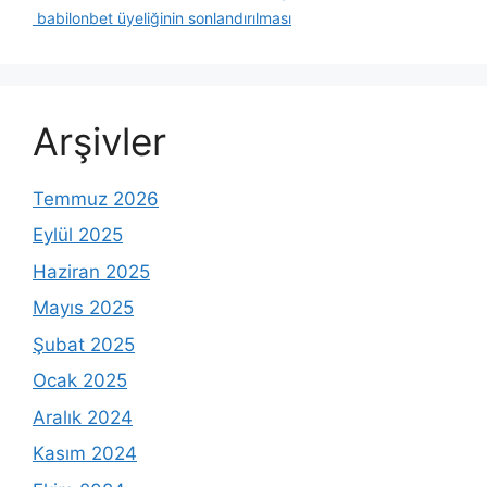
babilonbet üyeliğinin sonlandırılması
Arşivler
Temmuz 2026
Eylül 2025
Haziran 2025
Mayıs 2025
Şubat 2025
Ocak 2025
Aralık 2024
Kasım 2024