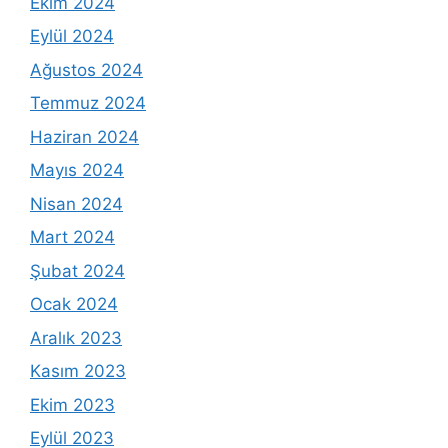
Ekim 2024
Eylül 2024
Ağustos 2024
Temmuz 2024
Haziran 2024
Mayıs 2024
Nisan 2024
Mart 2024
Şubat 2024
Ocak 2024
Aralık 2023
Kasım 2023
Ekim 2023
Eylül 2023