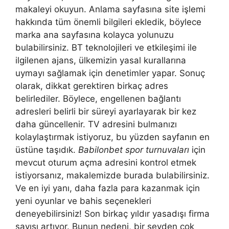
makaleyi okuyun. Anlama sayfasına site işlemi
hakkında tüm önemli bilgileri ekledik, böylece
marka ana sayfasına kolayca yolunuzu
bulabilirsiniz. BT teknolojileri ve etkileşimi ile
ilgilenen ajans, ülkemizin yasal kurallarına
uymayı sağlamak için denetimler yapar. Sonuç
olarak, dikkat gerektiren birkaç adres
belirlediler. Böylece, engellenen bağlantı
adresleri belirli bir süreyi ayarlayarak bir kez
daha güncellenir. TV adresini bulmanızı
kolaylaştırmak istiyoruz, bu yüzden sayfanın en
üstüne taşıdık.
Babilonbet spor turnuvaları
için
mevcut oturum açma adresini kontrol etmek
istiyorsanız, makalemizde burada bulabilirsiniz.
Ve en iyi yanı, daha fazla para kazanmak için
yeni oyunlar ve bahis seçenekleri
deneyebilirsiniz! Son birkaç yıldır yasadışı firma
sayısı artıyor. Bunun nedeni, bir şeyden çok