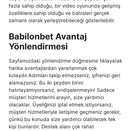
fazla sahip olduğu, bir video oyununda gelişmiş
özelliklere sahip olduğu ve bahisleri gerçek
zamanlı olarak yerleştirebileceği gösterilebilir.
Babilonbet Avantaj
Yönlendirmesi
Sayfamızdaki yönlendirme düğmesine tıklayarak
harika avantajlardan yararlanmak çok
kolaydır.Adımları takip etmezseniz, şifrenizi geri
alamazsınız. Bu iki şeyden birini
hatırlayamıyorsanız, endişelenmeyin! Sadece
müşteri hizmetlerini arayın, size yardımcı
olacaklar. Üyeliğinizi iptal etmek istiyorsanız,
müşteri hizmetleriyle iletişime geçmeniz gerekir,
çünkü bu konuda size yardımcı olabilecek tek
kişi bunlardır. Destek alanı çok rahat