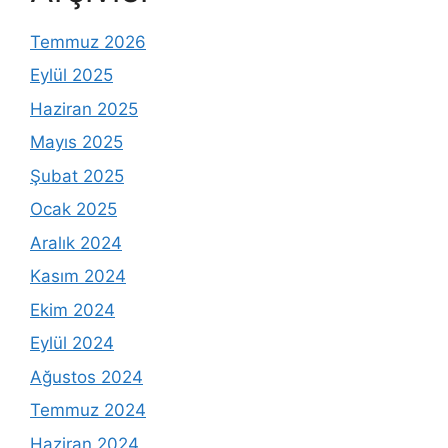
Temmuz 2026
Eylül 2025
Haziran 2025
Mayıs 2025
Şubat 2025
Ocak 2025
Aralık 2024
Kasım 2024
Ekim 2024
Eylül 2024
Ağustos 2024
Temmuz 2024
Haziran 2024