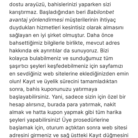
dostu arayüzü, bahislerinizi yaparken sizi
karıştırmaz. Başladığından beri
Babilonbet
avantaj yönlendirmesi
müşterilerinin ihtiyaç
duydukları hizmetleri kesintisiz olarak almasını
sağlayan en iyi şirket olmuştur. Daha önce
bahsettiğimiz bilgilerle birlikte, mevcut adres
hakkında ek ayrıntılar da sunuyoruz. Bizi
kolayca bulabilmeniz ve sunduğumuz tüm
şaşırtıcı şeyleri keşfedebilmeniz için sayfamızı
en sevdiğiniz web sitelerine eklediğinizden emin
olun! Kayıt ve üyelik sürecini tamamladıktan
sonra, bahis kuponunuzu yatırmaya
başlayabilirsiniz. Yani, sadece sizin için özel bir
hesap alırsınız, burada para yatırmak, nakit
almak ve hatta kupon yapmak gibi tüm harika
şeyleri yapabilirsiniz! Üye prosedürlerine
başlamak için, oturum açtıktan sonra web sitesi
adresini girmeniz ve sağ üstteki Kayıt düğmesini