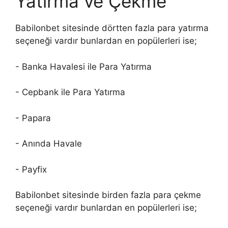
Yatırma ve Çekme
Babilonbet sitesinde dörtten fazla para yatırma
seçeneği vardır bunlardan en popülerleri ise;
- Banka Havalesi ile Para Yatırma
- Cepbank ile Para Yatırma
- Papara
- Anında Havale
- Payfix
Babilonbet sitesinde birden fazla para çekme
seçeneği vardır bunlardan en popülerleri ise;