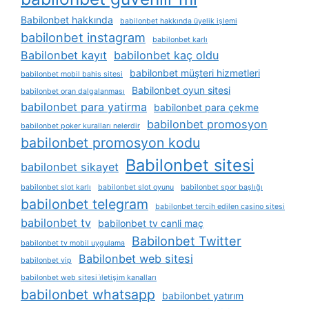
Babilonbet hakkında
babilonbet hakkında üyelik işlemi
babilonbet instagram
babilonbet karlı
Babilonbet kayıt
babilonbet kaç oldu
babilonbet müşteri hizmetleri
babilonbet mobil bahis sitesi
Babilonbet oyun sitesi
babilonbet oran dalgalanması
babilonbet para yatirma
babilonbet para çekme
babilonbet promosyon
babilonbet poker kuralları nelerdir
babilonbet promosyon kodu
Babilonbet sitesi
babilonbet sikayet
babilonbet slot karlı
babilonbet slot oyunu
babilonbet spor başlığı
babilonbet telegram
babilonbet tercih edilen casino sitesi
babilonbet tv
babilonbet tv canli maç
Babilonbet Twitter
babilonbet tv mobil uygulama
Babilonbet web sitesi
babilonbet vip
babilonbet web sitesi i̇letişim kanalları
babilonbet whatsapp
babilonbet yatırım