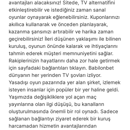
avantajları alacaksınız! Sitede, TV alternatifini
etkinleştirebilir ve istediğiniz zaman sanal
oyunlar oynayarak eğlenebilirsiniz. Kuponlarınızı
akıllıca kullanarak ve önceden planlayarak,
kazanma şansınızı artırabilir ve harika zaman
geçirebilirsiniz! İleri düşünen yaklaşımı ile bilinen
kuruluş, oyunun önünde kalarak ve ihtiyaçlarını
tahmin ederek müşteri memnuniyetini sağlar.
Rakiplerinizin hayatlarını daha zor hale getirmek
için sayfadaki bağlantıları tıklayın. Babilonbet
dünyanın her yerinden TV şovları izliyor.
Yasadışı oyun pazarında yer alan şirket, izlemek
isteyen insanlar için popüler bir yer haline geldi.
Yaşımızda değişikliklere yol açan maç
yayınlarına olan ilgi düşüşü, bu kanalların
oluşturulmasında önemli bir rol oynadı. Sadece
sağlanan bağlantıyı ziyaret ederek bir kuruş
harcamadan hizmetin avantajlarından