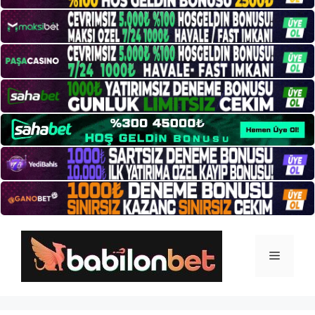
İçeriğe
atla
Menü