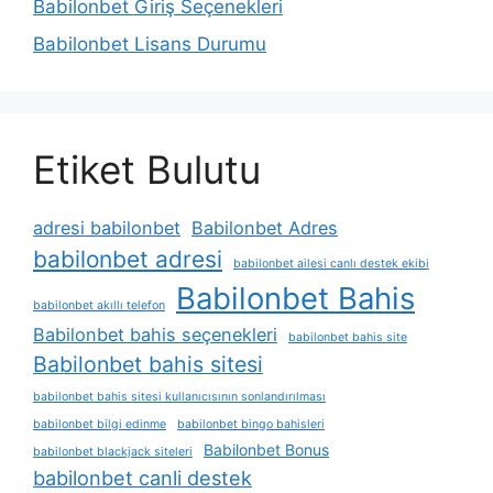
Babilonbet Giriş Seçenekleri
Babilonbet Lisans Durumu
Etiket Bulutu
adresi babilonbet
Babilonbet Adres
babilonbet adresi
babilonbet ailesi canlı destek ekibi
Babilonbet Bahis
babilonbet akıllı telefon
Babilonbet bahis seçenekleri
babilonbet bahis site
Babilonbet bahis sitesi
babilonbet bahis sitesi kullanıcısının sonlandırılması
babilonbet bilgi edinme
babilonbet bingo bahisleri
Babilonbet Bonus
babilonbet blackjack siteleri
babilonbet canli destek