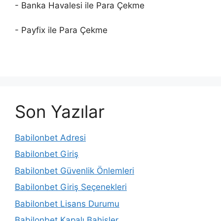
- Banka Havalesi ile Para Çekme
- Payfix ile Para Çekme
Son Yazılar
Babilonbet Adresi
Babilonbet Giriş
Babilonbet Güvenlik Önlemleri
Babilonbet Giriş Seçenekleri
Babilonbet Lisans Durumu
Babilonbet Kapalı Bahisler