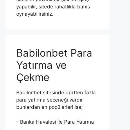
yapabilir, sitede rahatlıkla bahis
oynayabilirsiniz.
Babilonbet Para
Yatırma ve
Çekme
Babilonbet sitesinde dörtten fazla
para yatırma seçeneği vardır
bunlardan en popülerleri ise;
- Banka Havalesi ile Para Yatırma