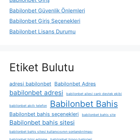
Babilonbet Giriş
Babilonbet Güvenlik Önlemleri
Babilonbet Giriş Seçenekleri
Babilonbet Lisans Durumu
Etiket Bulutu
adresi babilonbet
Babilonbet Adres
babilonbet adresi
babilonbet ailesi canlı destek ekibi
Babilonbet Bahis
babilonbet akıllı telefon
Babilonbet bahis seçenekleri
babilonbet bahis site
Babilonbet bahis sitesi
babilonbet bahis sitesi kullanıcısının sonlandırılması
babilonbet bilgi edinme
babilonbet bingo bahisleri