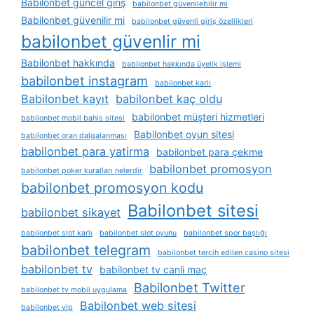
Babilonbet güncel giriş
babilonbet güvenilebilir mi
Babilonbet güvenilir mi
babilonbet güvenli giriş özellikleri
babilonbet güvenlir mi
Babilonbet hakkında
babilonbet hakkında üyelik işlemi
babilonbet instagram
babilonbet karlı
Babilonbet kayıt
babilonbet kaç oldu
babilonbet müşteri hizmetleri
babilonbet mobil bahis sitesi
Babilonbet oyun sitesi
babilonbet oran dalgalanması
babilonbet para yatirma
babilonbet para çekme
babilonbet promosyon
babilonbet poker kuralları nelerdir
babilonbet promosyon kodu
Babilonbet sitesi
babilonbet sikayet
babilonbet slot karlı
babilonbet slot oyunu
babilonbet spor başlığı
babilonbet telegram
babilonbet tercih edilen casino sitesi
babilonbet tv
babilonbet tv canli maç
Babilonbet Twitter
babilonbet tv mobil uygulama
Babilonbet web sitesi
babilonbet vip