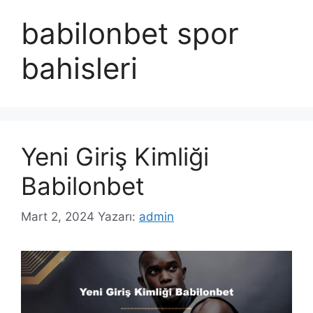
babilonbet spor
bahisleri
Yeni Giriş Kimliği
Babilonbet
Mart 2, 2024
Yazarı:
admin