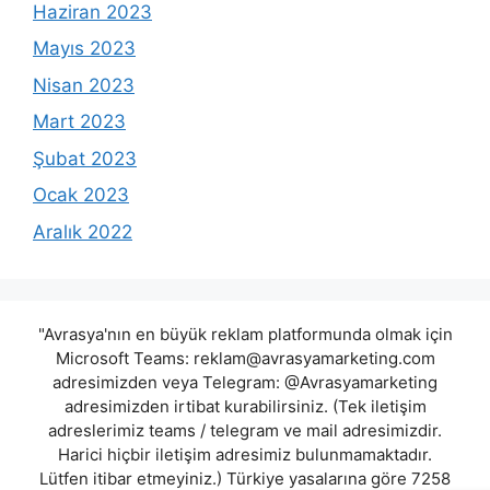
Haziran 2023
Mayıs 2023
Nisan 2023
Mart 2023
Şubat 2023
Ocak 2023
Aralık 2022
"Avrasya'nın en büyük reklam platformunda olmak için
Microsoft Teams:
reklam@avrasyamarketing.com
adresimizden veya Telegram: @Avrasyamarketing
adresimizden irtibat kurabilirsiniz. (Tek iletişim
adreslerimiz teams / telegram ve mail adresimizdir.
Harici hiçbir iletişim adresimiz bulunmamaktadır.
Lütfen itibar etmeyiniz.) Türkiye yasalarına göre 7258