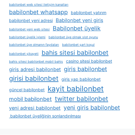
babilonbet web sitesi i̇letişim kanalları
babilonbet whatsapp
babilonbet yatırım
Babilonbet yeni giriş
babilonbet yeni adresi
Babilonbet üyelik
babilonbet yeni web sitesi
babilonbet üyelik i̇şlemi
babilonbet üye olmak slot oyunu
babilonbet üye olmanın faydaları
babilonbet şart koşul
bahis sitesi babilonbet
babilonbet şikayeti
casino sitesi babilonbet
bahis sitesi babilonbet mobil bahis
giris babilonbet
giris adresi babilonbet
girisi babilonbet
giris yap babilonbet
kayit babilonbet
güncel babilonbet
twitter babilonbet
mobil babilonbet
yeni giris babilonbet
yeni adresi babilonbet
babilonbet üyeliğinin sonlandırılması