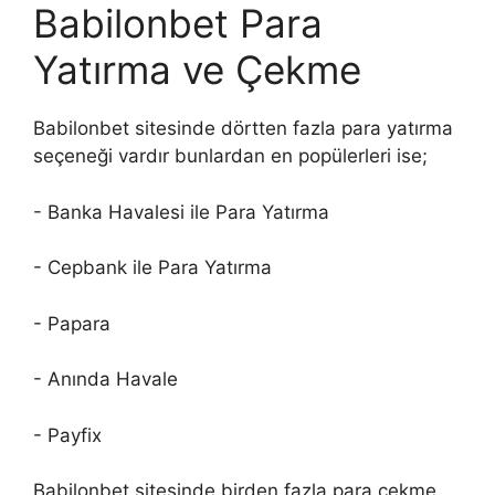
Babilonbet Para
Yatırma ve Çekme
Babilonbet sitesinde dörtten fazla para yatırma
seçeneği vardır bunlardan en popülerleri ise;
- Banka Havalesi ile Para Yatırma
- Cepbank ile Para Yatırma
- Papara
- Anında Havale
- Payfix
Babilonbet sitesinde birden fazla para çekme