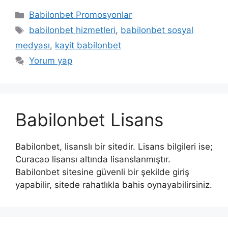
Kategoriler
Babilonbet Promosyonlar
Etiketler
babilonbet hizmetleri
,
babilonbet sosyal
medyası
,
kayit babilonbet
Yorum yap
Babilonbet Lisans
Babilonbet, lisanslı bir sitedir. Lisans bilgileri ise;
Curacao lisansı altında lisanslanmıştır.
Babilonbet sitesine güvenli bir şekilde giriş
yapabilir, sitede rahatlıkla bahis oynayabilirsiniz.