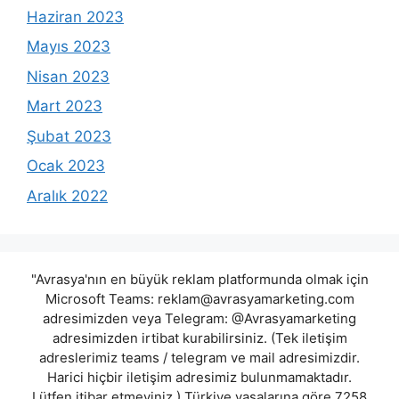
Haziran 2023
Mayıs 2023
Nisan 2023
Mart 2023
Şubat 2023
Ocak 2023
Aralık 2022
"Avrasya'nın en büyük reklam platformunda olmak için
Microsoft Teams:
reklam@avrasyamarketing.com
adresimizden veya Telegram: @Avrasyamarketing
adresimizden irtibat kurabilirsiniz. (Tek iletişim
adreslerimiz teams / telegram ve mail adresimizdir.
Harici hiçbir iletişim adresimiz bulunmamaktadır.
Lütfen itibar etmeyiniz.) Türkiye yasalarına göre 7258