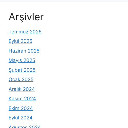
Arşivler
Temmuz 2026
Eylül 2025
Haziran 2025
Mayıs 2025
Şubat 2025
Ocak 2025
Aralık 2024
Kasım 2024
Ekim 2024
Eylül 2024
Ağustos 2024