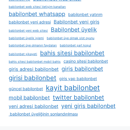
babilonbet web sitesi i̇letişim kanalları
babilonbet whatsapp
babilonbet yatırım
Babilonbet yeni giriş
babilonbet yeni adresi
Babilonbet üyelik
babilonbet yeni web sitesi
babilonbet üyelik i̇şlemi
babilonbet üye olmak slot oyunu
babilonbet üye olmanın faydaları
babilonbet şart koşul
bahis sitesi babilonbet
babilonbet şikayeti
casino sitesi babilonbet
bahis sitesi babilonbet mobil bahis
giris babilonbet
giris adresi babilonbet
girisi babilonbet
giris yap babilonbet
kayit babilonbet
güncel babilonbet
twitter babilonbet
mobil babilonbet
yeni giris babilonbet
yeni adresi babilonbet
babilonbet üyeliğinin sonlandırılması