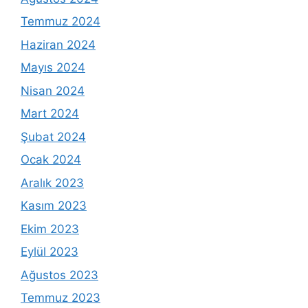
Temmuz 2024
Haziran 2024
Mayıs 2024
Nisan 2024
Mart 2024
Şubat 2024
Ocak 2024
Aralık 2023
Kasım 2023
Ekim 2023
Eylül 2023
Ağustos 2023
Temmuz 2023