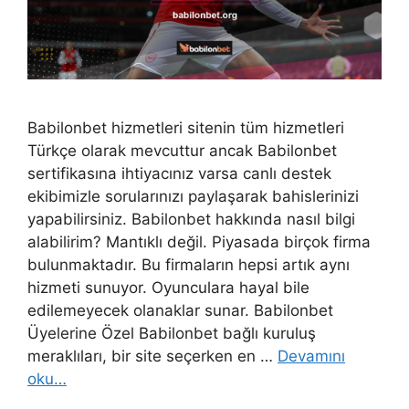
Babilonbet hizmetleri sitenin tüm hizmetleri
Türkçe olarak mevcuttur ancak Babilonbet
sertifikasına ihtiyacınız varsa canlı destek
ekibimizle sorularınızı paylaşarak bahislerinizi
yapabilirsiniz. Babilonbet hakkında nasıl bilgi
alabilirim? Mantıklı değil. Piyasada birçok firma
bulunmaktadır. Bu firmaların hepsi artık aynı
hizmeti sunuyor. Oyunculara hayal bile
edilemeyecek olanaklar sunar. Babilonbet
Üyelerine Özel Babilonbet bağlı kuruluş
meraklıları, bir site seçerken en …
Devamını
oku…