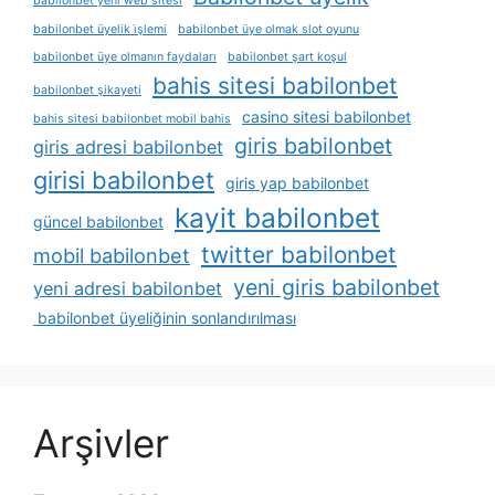
babilonbet yeni web sitesi
babilonbet üyelik i̇şlemi
babilonbet üye olmak slot oyunu
babilonbet üye olmanın faydaları
babilonbet şart koşul
bahis sitesi babilonbet
babilonbet şikayeti
casino sitesi babilonbet
bahis sitesi babilonbet mobil bahis
giris babilonbet
giris adresi babilonbet
girisi babilonbet
giris yap babilonbet
kayit babilonbet
güncel babilonbet
twitter babilonbet
mobil babilonbet
yeni giris babilonbet
yeni adresi babilonbet
babilonbet üyeliğinin sonlandırılması
Arşivler