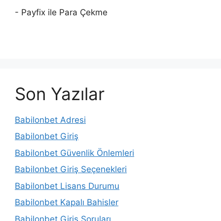
- Payfix ile Para Çekme
Son Yazılar
Babilonbet Adresi
Babilonbet Giriş
Babilonbet Güvenlik Önlemleri
Babilonbet Giriş Seçenekleri
Babilonbet Lisans Durumu
Babilonbet Kapalı Bahisler
Babilonbet Giriş Soruları