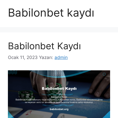
Babilonbet kaydı
Babilonbet Kaydı
Ocak 11, 2023
Yazarı:
admin