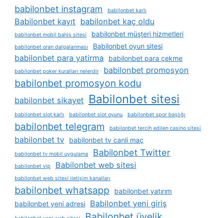
babilonbet instagram
babilonbet karlı
Babilonbet kayıt
babilonbet kaç oldu
babilonbet müşteri hizmetleri
babilonbet mobil bahis sitesi
Babilonbet oyun sitesi
babilonbet oran dalgalanması
babilonbet para yatirma
babilonbet para çekme
babilonbet promosyon
babilonbet poker kuralları nelerdir
babilonbet promosyon kodu
Babilonbet sitesi
babilonbet sikayet
babilonbet slot karlı
babilonbet slot oyunu
babilonbet spor başlığı
babilonbet telegram
babilonbet tercih edilen casino sitesi
babilonbet tv
babilonbet tv canli maç
Babilonbet Twitter
babilonbet tv mobil uygulama
Babilonbet web sitesi
babilonbet vip
babilonbet web sitesi i̇letişim kanalları
babilonbet whatsapp
babilonbet yatırım
Babilonbet yeni giriş
babilonbet yeni adresi
Babilonbet üyelik