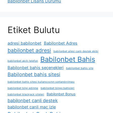
Babilonbet Lisans Durumu
Etiket Bulutu
adresi babilonbet
Babilonbet Adres
babilonbet adresi
babilonbet ailesi canlı destek ekibi
Babilonbet Bahis
babilonbet akıllı telefon
Babilonbet bahis seçenekleri
babilonbet bahis site
Babilonbet bahis sitesi
babilonbet bahis sitesi kullanıcısının sonlandırılması
babilonbet bilgi edinme
babilonbet bingo bahisleri
Babilonbet Bonus
babilonbet blackjack siteleri
babilonbet canli destek
babilonbet canli maç izle