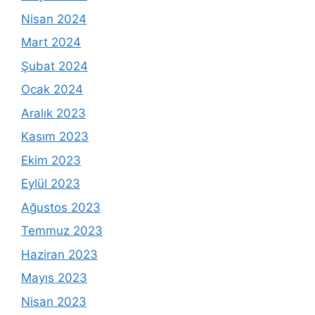
Nisan 2024
Mart 2024
Şubat 2024
Ocak 2024
Aralık 2023
Kasım 2023
Ekim 2023
Eylül 2023
Ağustos 2023
Temmuz 2023
Haziran 2023
Mayıs 2023
Nisan 2023