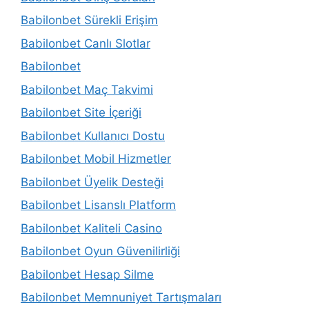
Babilonbet Sürekli Erişim
Babilonbet Canlı Slotlar
Babilonbet
Babilonbet Maç Takvimi
Babilonbet Site İçeriği
Babilonbet Kullanıcı Dostu
Babilonbet Mobil Hizmetler
Babilonbet Üyelik Desteği
Babilonbet Lisanslı Platform
Babilonbet Kaliteli Casino
Babilonbet Oyun Güvenilirliği
Babilonbet Hesap Silme
Babilonbet Memnuniyet Tartışmaları