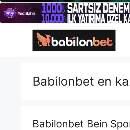
İçeriğe
atla
Babilonbet en ka
Babilonbet Bein Spor