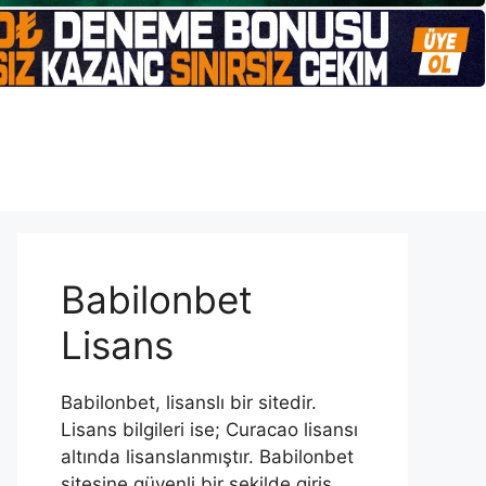
Babilonbet
Lisans
Babilonbet, lisanslı bir sitedir.
Lisans bilgileri ise; Curacao lisansı
altında lisanslanmıştır. Babilonbet
sitesine güvenli bir şekilde giriş