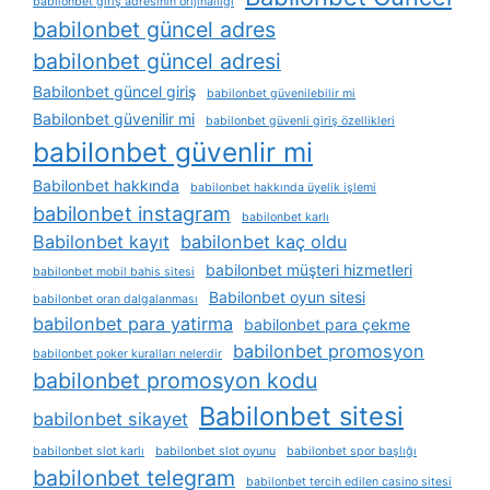
babilonbet giriş adresinin orijinalliği
babilonbet güncel adres
babilonbet güncel adresi
Babilonbet güncel giriş
babilonbet güvenilebilir mi
Babilonbet güvenilir mi
babilonbet güvenli giriş özellikleri
babilonbet güvenlir mi
Babilonbet hakkında
babilonbet hakkında üyelik işlemi
babilonbet instagram
babilonbet karlı
Babilonbet kayıt
babilonbet kaç oldu
babilonbet müşteri hizmetleri
babilonbet mobil bahis sitesi
Babilonbet oyun sitesi
babilonbet oran dalgalanması
babilonbet para yatirma
babilonbet para çekme
babilonbet promosyon
babilonbet poker kuralları nelerdir
babilonbet promosyon kodu
Babilonbet sitesi
babilonbet sikayet
babilonbet slot karlı
babilonbet slot oyunu
babilonbet spor başlığı
babilonbet telegram
babilonbet tercih edilen casino sitesi