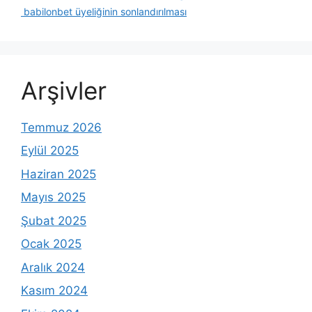
babilonbet üyeliğinin sonlandırılması
Arşivler
Temmuz 2026
Eylül 2025
Haziran 2025
Mayıs 2025
Şubat 2025
Ocak 2025
Aralık 2024
Kasım 2024