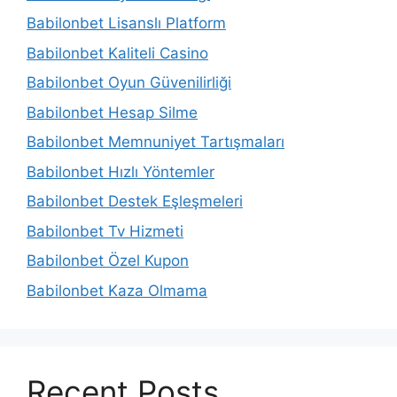
Babilonbet Lisanslı Platform
Babilonbet Kaliteli Casino
Babilonbet Oyun Güvenilirliği
Babilonbet Hesap Silme
Babilonbet Memnuniyet Tartışmaları
Babilonbet Hızlı Yöntemler
Babilonbet Destek Eşleşmeleri
Babilonbet Tv Hizmeti
Babilonbet Özel Kupon
Babilonbet Kaza Olmama
Recent Posts