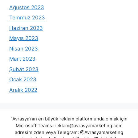
Ağustos 2023
Temmuz 2023
Haziran 2023
Mayıs 2023
Nisan 2023
Mart 2023
Şubat 2023
Ocak 2023
Aralık 2022
"Avrasya'nın en büyük reklam platformunda olmak için
Microsoft Teams:
reklam@avrasyamarketing.com
adresimizden veya Telegram: @Avrasyamarketing