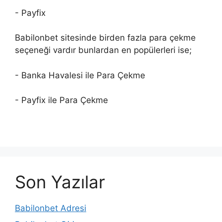
- Payfix
Babilonbet sitesinde birden fazla para çekme
seçeneği vardır bunlardan en popülerleri ise;
- Banka Havalesi ile Para Çekme
- Payfix ile Para Çekme
Son Yazılar
Babilonbet Adresi