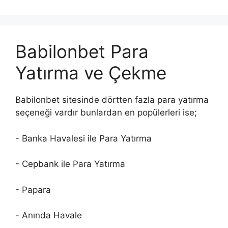
Babilonbet Para
Yatırma ve Çekme
Babilonbet sitesinde dörtten fazla para yatırma
seçeneği vardır bunlardan en popülerleri ise;
- Banka Havalesi ile Para Yatırma
- Cepbank ile Para Yatırma
- Papara
- Anında Havale