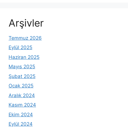
Arşivler
Temmuz 2026
Eylül 2025
Haziran 2025
Mayıs 2025
Şubat 2025
Ocak 2025
Aralık 2024
Kasım 2024
Ekim 2024
Eylül 2024