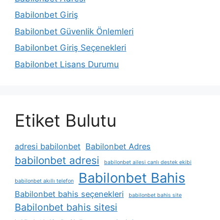
Babilonbet Giriş
Babilonbet Güvenlik Önlemleri
Babilonbet Giriş Seçenekleri
Babilonbet Lisans Durumu
Etiket Bulutu
adresi babilonbet
Babilonbet Adres
babilonbet adresi
babilonbet ailesi canlı destek ekibi
Babilonbet Bahis
babilonbet akıllı telefon
Babilonbet bahis seçenekleri
babilonbet bahis site
Babilonbet bahis sitesi