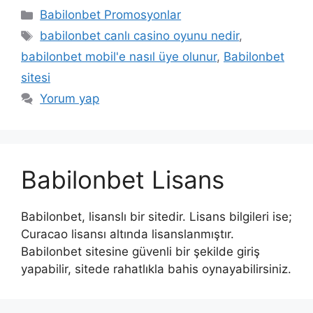
Kategoriler
Babilonbet Promosyonlar
Etiketler
babilonbet canlı casino oyunu nedir
,
babilonbet mobil'e nasıl üye olunur
,
Babilonbet
sitesi
Yorum yap
Babilonbet Lisans
Babilonbet, lisanslı bir sitedir. Lisans bilgileri ise;
Curacao lisansı altında lisanslanmıştır.
Babilonbet sitesine güvenli bir şekilde giriş
yapabilir, sitede rahatlıkla bahis oynayabilirsiniz.