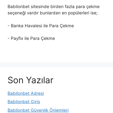
Babilonbet sitesinde birden fazla para çekme
seçeneği vardır bunlardan en popülerleri ise;
- Banka Havalesi ile Para Çekme
- Payfix ile Para Çekme
Son Yazılar
Babilonbet Adresi
Babilonbet Giriş
Babilonbet Güvenlik Önlemleri