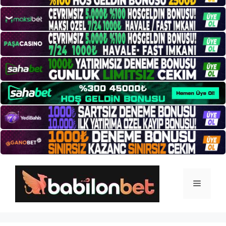
İçeriğe
atla
Menü