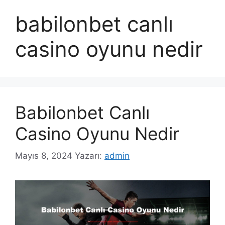
babilonbet canlı
casino oyunu nedir
Babilonbet Canlı
Casino Oyunu Nedir
Mayıs 8, 2024
Yazarı:
admin