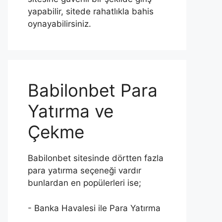
yapabilir, sitede rahatlıkla bahis
oynayabilirsiniz.
Babilonbet Para
Yatırma ve
Çekme
Babilonbet sitesinde dörtten fazla
para yatırma seçeneği vardır
bunlardan en popülerleri ise;
- Banka Havalesi ile Para Yatırma