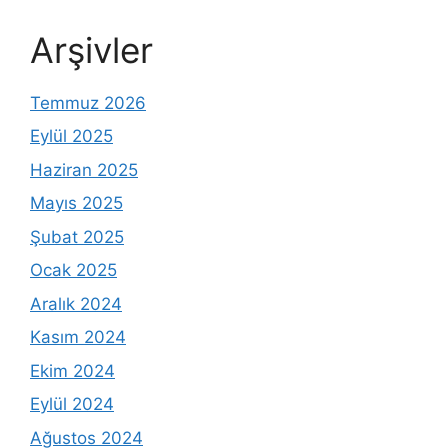
Arşivler
Temmuz 2026
Eylül 2025
Haziran 2025
Mayıs 2025
Şubat 2025
Ocak 2025
Aralık 2024
Kasım 2024
Ekim 2024
Eylül 2024
Ağustos 2024