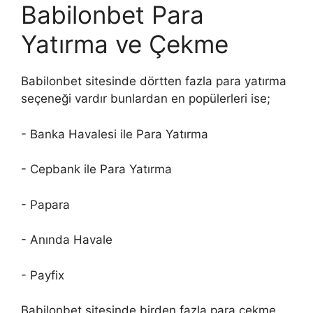
Babilonbet Para
Yatırma ve Çekme
Babilonbet sitesinde dörtten fazla para yatırma
seçeneği vardır bunlardan en popülerleri ise;
- Banka Havalesi ile Para Yatırma
- Cepbank ile Para Yatırma
- Papara
- Anında Havale
- Payfix
Babilonbet sitesinde birden fazla para çekme