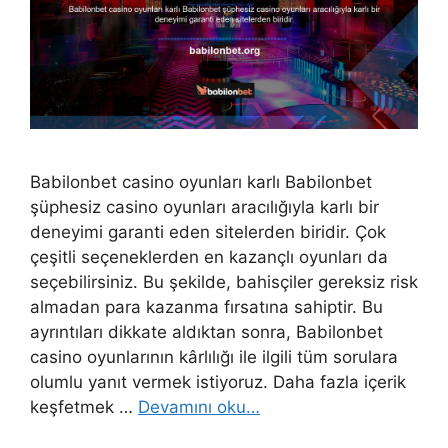
Babilonbet casino oyunları karlı Babilonbet
şüphesiz casino oyunları aracılığıyla karlı bir
deneyimi garanti eden sitelerden biridir. Çok
çeşitli seçeneklerden en kazançlı oyunları da
seçebilirsiniz. Bu şekilde, bahisçiler gereksiz risk
almadan para kazanma fırsatına sahiptir. Bu
ayrıntıları dikkate aldıktan sonra, Babilonbet
casino oyunlarının kârlılığı ile ilgili tüm sorulara
olumlu yanıt vermek istiyoruz. Daha fazla içerik
keşfetmek …
Devamını oku…