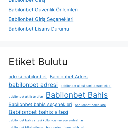
Babilonbet Giriş
Babilonbet Güvenlik Önlemleri
Babilonbet Giriş Seçenekleri
Babilonbet Lisans Durumu
Etiket Bulutu
adresi babilonbet
Babilonbet Adres
babilonbet adresi
babilonbet ailesi canlı destek ekibi
Babilonbet Bahis
babilonbet akıllı telefon
Babilonbet bahis seçenekleri
babilonbet bahis site
Babilonbet bahis sitesi
babilonbet bahis sitesi kullanıcısının sonlandırılması
babilonbet bilgi edinme
babilonbet bingo bahisleri