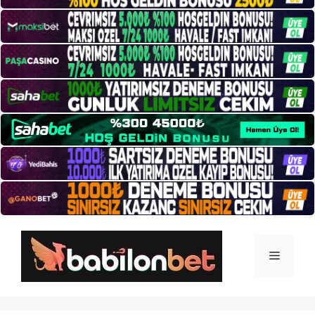
İçeriğe
atla
Menü