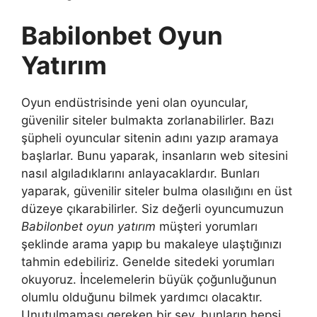
Babilonbet Oyun
Yatırım
Oyun endüstrisinde yeni olan oyuncular,
güvenilir siteler bulmakta zorlanabilirler. Bazı
şüpheli oyuncular sitenin adını yazıp aramaya
başlarlar. Bunu yaparak, insanların web sitesini
nasıl algıladıklarını anlayacaklardır. Bunları
yaparak, güvenilir siteler bulma olasılığını en üst
düzeye çıkarabilirler. Siz değerli oyuncumuzun
Babilonbet oyun yatırım
müşteri yorumları
şeklinde arama yapıp bu makaleye ulaştığınızı
tahmin edebiliriz. Genelde sitedeki yorumları
okuyoruz. İncelemelerin büyük çoğunluğunun
olumlu olduğunu bilmek yardımcı olacaktır.
Unutulmaması gereken bir şey, bunların hepsi