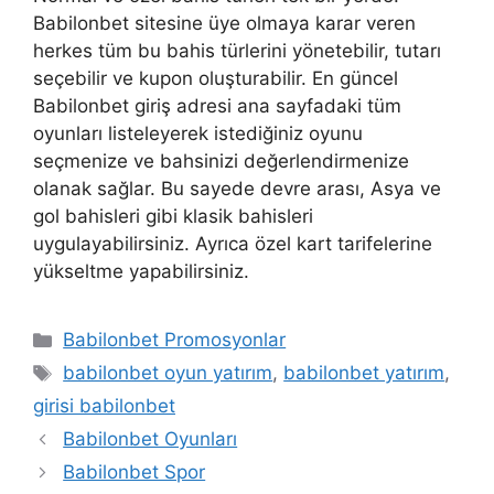
Babilonbet sitesine üye olmaya karar veren
herkes tüm bu bahis türlerini yönetebilir, tutarı
seçebilir ve kupon oluşturabilir. En güncel
Babilonbet giriş adresi ana sayfadaki tüm
oyunları listeleyerek istediğiniz oyunu
seçmenize ve bahsinizi değerlendirmenize
olanak sağlar. Bu sayede devre arası, Asya ve
gol bahisleri gibi klasik bahisleri
uygulayabilirsiniz. Ayrıca özel kart tarifelerine
yükseltme yapabilirsiniz.
Kategoriler
Babilonbet Promosyonlar
Etiketler
babilonbet oyun yatırım
,
babilonbet yatırım
,
girisi babilonbet
Babilonbet Oyunları
Babilonbet Spor