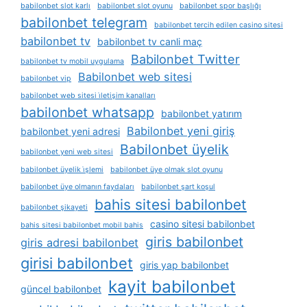
babilonbet slot karlı
babilonbet slot oyunu
babilonbet spor başlığı
babilonbet telegram
babilonbet tercih edilen casino sitesi
babilonbet tv
babilonbet tv canli maç
Babilonbet Twitter
babilonbet tv mobil uygulama
Babilonbet web sitesi
babilonbet vip
babilonbet web sitesi i̇letişim kanalları
babilonbet whatsapp
babilonbet yatırım
Babilonbet yeni giriş
babilonbet yeni adresi
Babilonbet üyelik
babilonbet yeni web sitesi
babilonbet üyelik i̇şlemi
babilonbet üye olmak slot oyunu
babilonbet üye olmanın faydaları
babilonbet şart koşul
bahis sitesi babilonbet
babilonbet şikayeti
casino sitesi babilonbet
bahis sitesi babilonbet mobil bahis
giris babilonbet
giris adresi babilonbet
girisi babilonbet
giris yap babilonbet
kayit babilonbet
güncel babilonbet