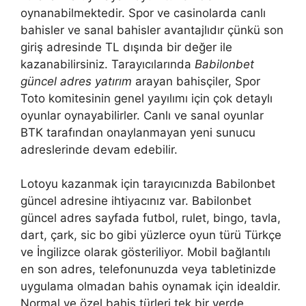
oynanabilmektedir. Spor ve casinolarda canlı
bahisler ve sanal bahisler avantajlıdır çünkü son
giriş adresinde TL dışında bir değer ile
kazanabilirsiniz. Tarayıcılarında
Babilonbet
güncel adres yatırım
arayan bahisçiler, Spor
Toto komitesinin genel yayılımı için çok detaylı
oyunlar oynayabilirler. Canlı ve sanal oyunlar
BTK tarafından onaylanmayan yeni sunucu
adreslerinde devam edebilir.
Lotoyu kazanmak için tarayıcınızda Babilonbet
güncel adresine ihtiyacınız var. Babilonbet
güncel adres sayfada futbol, ​​rulet, bingo, tavla,
dart, çark, sic bo gibi yüzlerce oyun türü Türkçe
ve İngilizce olarak gösteriliyor. Mobil bağlantılı
en son adres, telefonunuzda veya tabletinizde
uygulama olmadan bahis oynamak için idealdir.
Normal ve özel bahis türleri tek bir yerde.