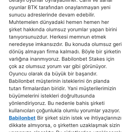
oyunlar BTK tarafından onaylanmayan yeni
sunucu adreslerinde devam edebilir.
Muhtemelen dünyadaki hemen hemen her
şirket hakkında olumsuz yorumlar yapan birini
tanıyorsunuzdur. Herkesi memnun etmek
neredeyse imkansızdır. Bu konuda olumsuz geri
dönüş almayan firma kalmadı. Böyle bir şirketin
varlığına inanmıyoruz. Babilonbet Stakes için
çok az olumsuz yorum var gibi görünüyor.
Oyuncu olarak da büyük bir başarıdır.
Babilonbet müşterinin isteklerini ön planda
tutan firmalardan biridir. Yani müşterilerimizin
büyümelerini istekleri doğrultusunda
yönlendiriyoruz. Bu nedenle bahis şirketi
kullanıcıları çoğunlukla olumlu yorumlar yazıyor.
Babilonbet
Bir şirket sizin istek ve ihtiyaçlarınızı
dikkate almıyorsa, o şirketten uzaklaşmak sizin