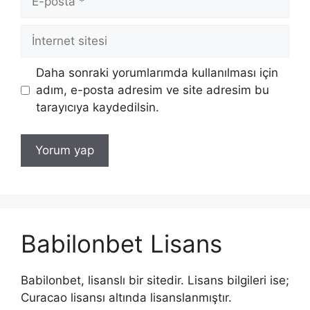
posta
İnternet
sitesi
Daha sonraki yorumlarımda kullanılması için
adım, e-posta adresim ve site adresim bu
tarayıcıya kaydedilsin.
Babilonbet Lisans
Babilonbet, lisanslı bir sitedir. Lisans bilgileri ise;
Curacao lisansı altında lisanslanmıştır.