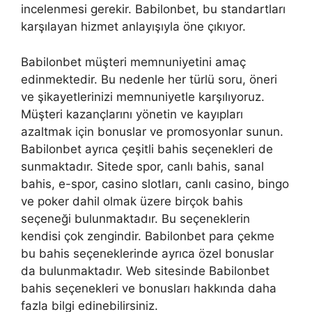
incelenmesi gerekir. Babilonbet, bu standartları
karşılayan hizmet anlayışıyla öne çıkıyor.
Babilonbet müşteri memnuniyetini amaç
edinmektedir. Bu nedenle her türlü soru, öneri
ve şikayetlerinizi memnuniyetle karşılıyoruz.
Müşteri kazançlarını yönetin ve kayıpları
azaltmak için bonuslar ve promosyonlar sunun.
Babilonbet ayrıca çeşitli bahis seçenekleri de
sunmaktadır. Sitede spor, canlı bahis, sanal
bahis, e-spor, casino slotları, canlı casino, bingo
ve poker dahil olmak üzere birçok bahis
seçeneği bulunmaktadır. Bu seçeneklerin
kendisi çok zengindir. Babilonbet para çekme
bu bahis seçeneklerinde ayrıca özel bonuslar
da bulunmaktadır. Web sitesinde Babilonbet
bahis seçenekleri ve bonusları hakkında daha
fazla bilgi edinebilirsiniz.