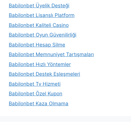
Babilonbet Üyelik Desteği
Babilonbet Lisanslı Platform
Babilonbet Kaliteli Casino
Babilonbet Oyun Güvenilirliği
Babilonbet Hesap Silme
Babilonbet Memnuniyet Tartışmaları
Babilonbet Hızlı Yöntemler
Babilonbet Destek Eşleşmeleri
Babilonbet Tv Hizmeti
Babilonbet Özel Kupon
Babilonbet Kaza Olmama