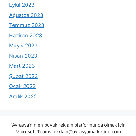
Eylül 2023
Ağustos 2023
Temmuz 2023
Haziran 2023
Mayıs 2023
Nisan 2023
Mart 2023
Şubat 2023
Ocak 2023
Aralık 2022
"Avrasya'nın en büyük reklam platformunda olmak için
Microsoft Teams:
reklam@avrasyamarketing.com