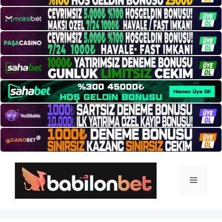
İçeriğe
atla
Menü