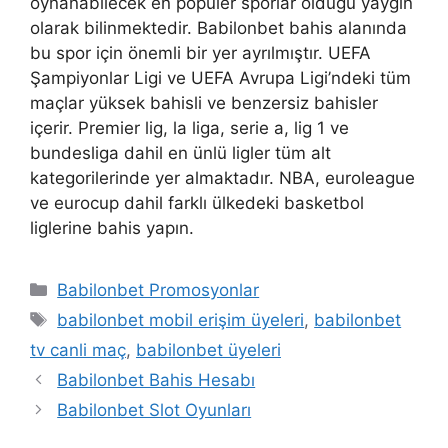
oynanabilecek en popüler sporlar olduğu yaygın
olarak bilinmektedir. Babilonbet bahis alanında
bu spor için önemli bir yer ayrılmıştır. UEFA
Şampiyonlar Ligi ve UEFA Avrupa Ligi’ndeki tüm
maçlar yüksek bahisli ve benzersiz bahisler
içerir. Premier lig, la liga, serie a, lig 1 ve
bundesliga dahil en ünlü ligler tüm alt
kategorilerinde yer almaktadır. NBA, euroleague
ve eurocup dahil farklı ülkedeki basketbol
liglerine bahis yapın.
Kategoriler
Babilonbet Promosyonlar
Etiketler
babilonbet mobil erişim üyeleri
,
babilonbet
tv canli maç
,
babilonbet üyeleri
Babilonbet Bahis Hesabı
Babilonbet Slot Oyunları