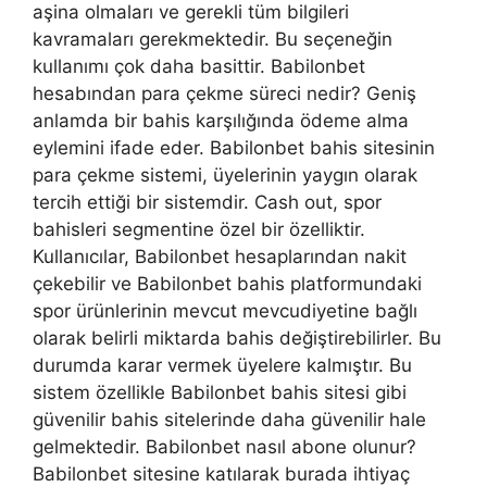
aşina olmaları ve gerekli tüm bilgileri
kavramaları gerekmektedir. Bu seçeneğin
kullanımı çok daha basittir. Babilonbet
hesabından para çekme süreci nedir? Geniş
anlamda bir bahis karşılığında ödeme alma
eylemini ifade eder. Babilonbet bahis sitesinin
para çekme sistemi, üyelerinin yaygın olarak
tercih ettiği bir sistemdir. Cash out, spor
bahisleri segmentine özel bir özelliktir.
Kullanıcılar, Babilonbet hesaplarından nakit
çekebilir ve Babilonbet bahis platformundaki
spor ürünlerinin mevcut mevcudiyetine bağlı
olarak belirli miktarda bahis değiştirebilirler. Bu
durumda karar vermek üyelere kalmıştır. Bu
sistem özellikle Babilonbet bahis sitesi gibi
güvenilir bahis sitelerinde daha güvenilir hale
gelmektedir. Babilonbet nasıl abone olunur?
Babilonbet sitesine katılarak burada ihtiyaç