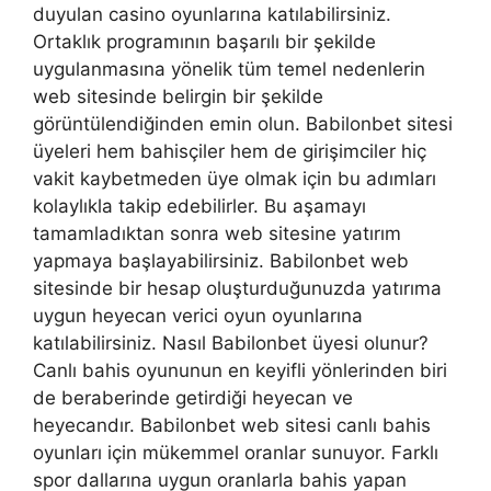
duyulan casino oyunlarına katılabilirsiniz.
Ortaklık programının başarılı bir şekilde
uygulanmasına yönelik tüm temel nedenlerin
web sitesinde belirgin bir şekilde
görüntülendiğinden emin olun. Babilonbet sitesi
üyeleri hem bahisçiler hem de girişimciler hiç
vakit kaybetmeden üye olmak için bu adımları
kolaylıkla takip edebilirler. Bu aşamayı
tamamladıktan sonra web sitesine yatırım
yapmaya başlayabilirsiniz. Babilonbet web
sitesinde bir hesap oluşturduğunuzda yatırıma
uygun heyecan verici oyun oyunlarına
katılabilirsiniz. Nasıl Babilonbet üyesi olunur?
Canlı bahis oyununun en keyifli yönlerinden biri
de beraberinde getirdiği heyecan ve
heyecandır. Babilonbet web sitesi canlı bahis
oyunları için mükemmel oranlar sunuyor. Farklı
spor dallarına uygun oranlarla bahis yapan