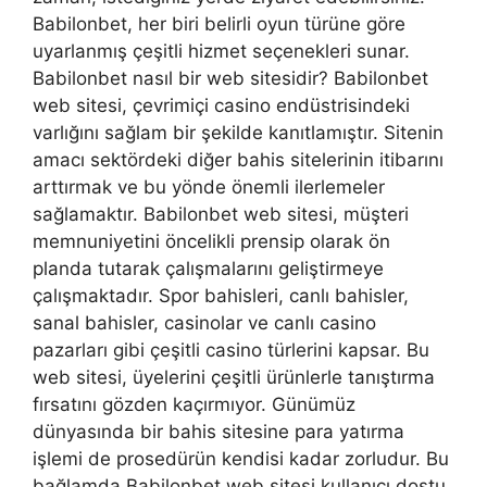
Babilonbet, her biri belirli oyun türüne göre
uyarlanmış çeşitli hizmet seçenekleri sunar.
Babilonbet nasıl bir web sitesidir? Babilonbet
web sitesi, çevrimiçi casino endüstrisindeki
varlığını sağlam bir şekilde kanıtlamıştır. Sitenin
amacı sektördeki diğer bahis sitelerinin itibarını
arttırmak ve bu yönde önemli ilerlemeler
sağlamaktır. Babilonbet web sitesi, müşteri
memnuniyetini öncelikli prensip olarak ön
planda tutarak çalışmalarını geliştirmeye
çalışmaktadır. Spor bahisleri, canlı bahisler,
sanal bahisler, casinolar ve canlı casino
pazarları gibi çeşitli casino türlerini kapsar. Bu
web sitesi, üyelerini çeşitli ürünlerle tanıştırma
fırsatını gözden kaçırmıyor. Günümüz
dünyasında bir bahis sitesine para yatırma
işlemi de prosedürün kendisi kadar zorludur. Bu
bağlamda Babilonbet web sitesi kullanıcı dostu