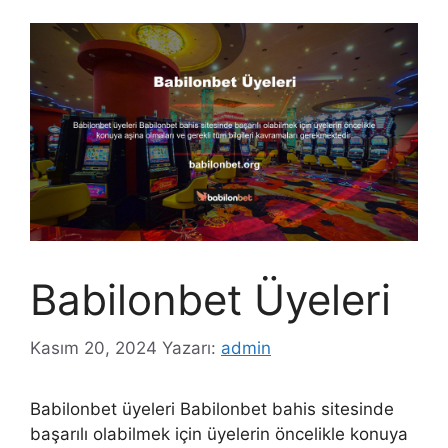
Babilonbet Üyeleri
Kasım 20, 2024
Yazarı:
admin
Babilonbet üyeleri Babilonbet bahis sitesinde
başarılı olabilmek için üyelerin öncelikle konuya