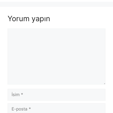
Yorum yapın
Yorum
İsim
E-
posta