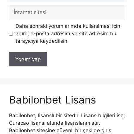
İnternet
sitesi
Daha sonraki yorumlarımda kullanılması için
adım, e-posta adresim ve site adresim bu
tarayıcıya kaydedilsin.
Babilonbet Lisans
Babilonbet, lisanslı bir sitedir. Lisans bilgileri ise;
Curacao lisansı altında lisanslanmıştır.
Babilonbet sitesine güvenli bir şekilde giriş