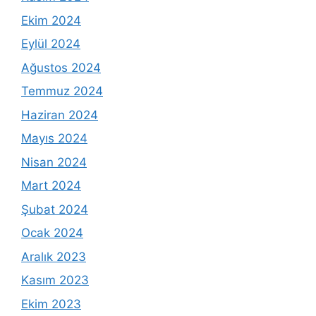
Ekim 2024
Eylül 2024
Ağustos 2024
Temmuz 2024
Haziran 2024
Mayıs 2024
Nisan 2024
Mart 2024
Şubat 2024
Ocak 2024
Aralık 2023
Kasım 2023
Ekim 2023