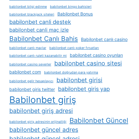
babilonbet bilgi edinme
babilonbet bingo bahisleri
Babilonbet Bonus
babilonbet blackjack siteleri
babilonbet canli destek
babilonbet canli maç izle
Babilonbet Canlı Bahis
Babilonbet canlı casino
babilonbet canlı maçlar
babilonbet canlı poker fırsatları
babilonbet casino oyunları
babilonbet canlı ruleti kazanabilir mi
babilonbet casino sitesi
babilonbet casino severler
babilonbet com
babilonbet doğrudan para yatırma
babilonbet girisi
babilonbet gelir hesaplayıcı
babilonbet giris yap
babilonbet giris twitter
Babilonbet giriş
babilonbet giriş adresi
Babilonbet Güncel
babilonbet giriş adresinin orijinalliği
babilonbet güncel adres
babilonbet güncel adresi