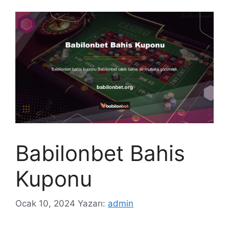
Babilonbet Bahis
Kuponu
Ocak 10, 2024
Yazarı:
admin