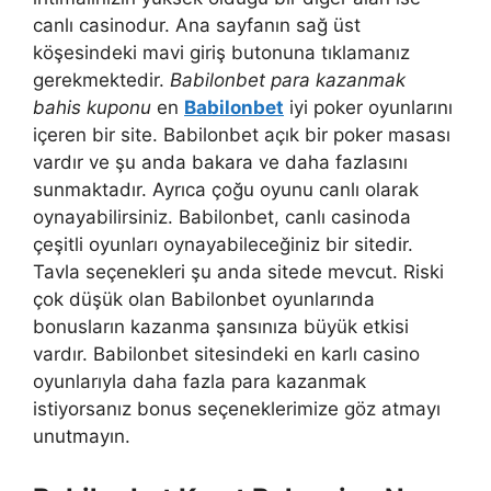
canlı casinodur. Ana sayfanın sağ üst
köşesindeki mavi giriş butonuna tıklamanız
gerekmektedir.
Babilonbet para kazanmak
bahis kuponu
en
Babilonbet
iyi poker oyunlarını
içeren bir site. Babilonbet açık bir poker masası
vardır ve şu anda bakara ve daha fazlasını
sunmaktadır. Ayrıca çoğu oyunu canlı olarak
oynayabilirsiniz. Babilonbet, canlı casinoda
çeşitli oyunları oynayabileceğiniz bir sitedir.
Tavla seçenekleri şu anda sitede mevcut. Riski
çok düşük olan Babilonbet oyunlarında
bonusların kazanma şansınıza büyük etkisi
vardır. Babilonbet sitesindeki en karlı casino
oyunlarıyla daha fazla para kazanmak
istiyorsanız bonus seçeneklerimize göz atmayı
unutmayın.