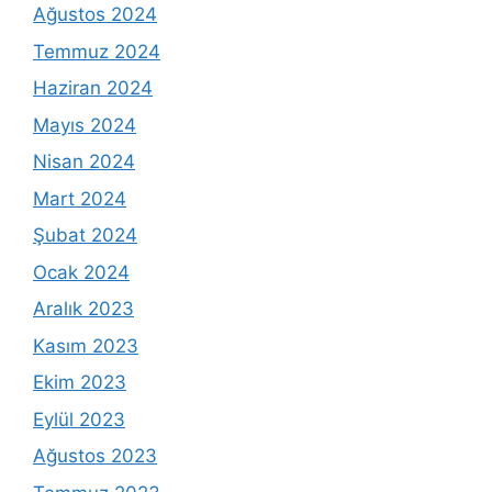
Ağustos 2024
Temmuz 2024
Haziran 2024
Mayıs 2024
Nisan 2024
Mart 2024
Şubat 2024
Ocak 2024
Aralık 2023
Kasım 2023
Ekim 2023
Eylül 2023
Ağustos 2023