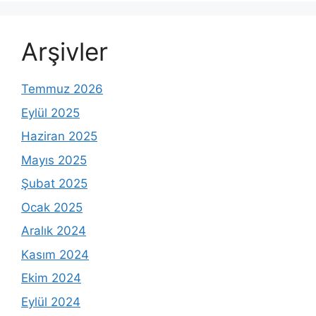
Arşivler
Temmuz 2026
Eylül 2025
Haziran 2025
Mayıs 2025
Şubat 2025
Ocak 2025
Aralık 2024
Kasım 2024
Ekim 2024
Eylül 2024