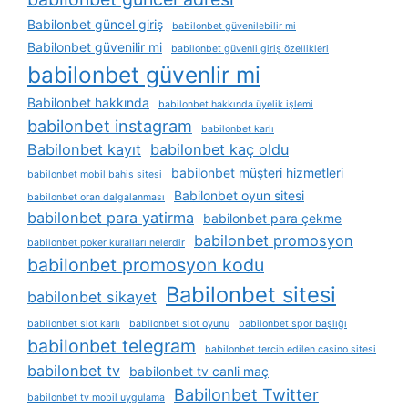
Babilonbet güncel giriş
babilonbet güvenilebilir mi
Babilonbet güvenilir mi
babilonbet güvenli giriş özellikleri
babilonbet güvenlir mi
Babilonbet hakkında
babilonbet hakkında üyelik işlemi
babilonbet instagram
babilonbet karlı
Babilonbet kayıt
babilonbet kaç oldu
babilonbet müşteri hizmetleri
babilonbet mobil bahis sitesi
Babilonbet oyun sitesi
babilonbet oran dalgalanması
babilonbet para yatirma
babilonbet para çekme
babilonbet promosyon
babilonbet poker kuralları nelerdir
babilonbet promosyon kodu
Babilonbet sitesi
babilonbet sikayet
babilonbet slot karlı
babilonbet slot oyunu
babilonbet spor başlığı
babilonbet telegram
babilonbet tercih edilen casino sitesi
babilonbet tv
babilonbet tv canli maç
Babilonbet Twitter
babilonbet tv mobil uygulama