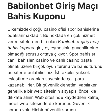
Babilonbet Giriş Maçı
Bahis Kuponu
Ülkemizdeki çoğu casino ofisi spor bahislerine
odaklanmaktadır. Bu noktada en çok hizmet
veren sitelerden biri olan
Babilonbet giriş maçı
bahis kuponu
giriş eşleşmesinin güvenilir olup
olmadığı sorusu ortaya çıkıyor. Spor bahisleri,
canlı bahisler, casino ve canlı casino başta
olmak üzere birçok oyun türünü ve bahis türünü
bu sitede bulabilirsiniz. İştirakçiler yüksek
eşleştirme oranları sayesinde çok para
kazanabilirler. Bir güvenlik denetimi yapılırken
genellikle bir web sitesinin altyapısı öncelikle
dikkate alınır. Web sitesinde kaydedilen kalite,
mobil web sitesinde de korunur. Güvenlik
sorunu yok. Hiçbir güvenlik sorunu