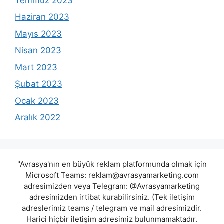
Temmuz 2023
Haziran 2023
Mayıs 2023
Nisan 2023
Mart 2023
Şubat 2023
Ocak 2023
Aralık 2022
"Avrasya'nın en büyük reklam platformunda olmak için
Microsoft Teams:
reklam@avrasyamarketing.com
adresimizden veya Telegram: @Avrasyamarketing
adresimizden irtibat kurabilirsiniz. (Tek iletişim
adreslerimiz teams / telegram ve mail adresimizdir.
Harici hiçbir iletişim adresimiz bulunmamaktadır.