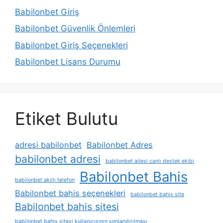
Babilonbet Giriş
Babilonbet Güvenlik Önlemleri
Babilonbet Giriş Seçenekleri
Babilonbet Lisans Durumu
Etiket Bulutu
adresi babilonbet
Babilonbet Adres
babilonbet adresi
babilonbet ailesi canlı destek ekibi
Babilonbet Bahis
babilonbet akıllı telefon
Babilonbet bahis seçenekleri
babilonbet bahis site
Babilonbet bahis sitesi
babilonbet bahis sitesi kullanıcısının sonlandırılması