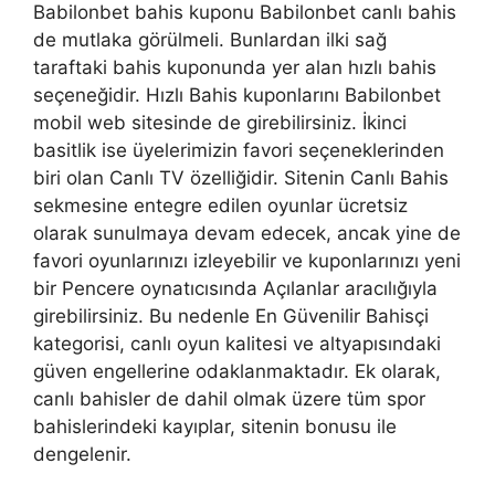
Babilonbet bahis kuponu Babilonbet canlı bahis
de mutlaka görülmeli. Bunlardan ilki sağ
taraftaki bahis kuponunda yer alan hızlı bahis
seçeneğidir. Hızlı Bahis kuponlarını Babilonbet
mobil web sitesinde de girebilirsiniz. İkinci
basitlik ise üyelerimizin favori seçeneklerinden
biri olan Canlı TV özelliğidir. Sitenin Canlı Bahis
sekmesine entegre edilen oyunlar ücretsiz
olarak sunulmaya devam edecek, ancak yine de
favori oyunlarınızı izleyebilir ve kuponlarınızı yeni
bir Pencere oynatıcısında Açılanlar aracılığıyla
girebilirsiniz. Bu nedenle En Güvenilir Bahisçi
kategorisi, canlı oyun kalitesi ve altyapısındaki
güven engellerine odaklanmaktadır. Ek olarak,
canlı bahisler de dahil olmak üzere tüm spor
bahislerindeki kayıplar, sitenin bonusu ile
dengelenir.