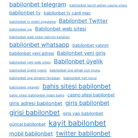
babilonbet telegram
babilonbet tercih edilen casino sitesi
babilonbet tv
babilonbet tv canli maç
Babilonbet Twitter
babilonbet tv mobil uygulama
Babilonbet web sitesi
babilonbet vip
babilonbet web sitesi i̇letişim kanalları
babilonbet whatsapp
babilonbet yatırım
Babilonbet yeni giriş
babilonbet yeni adresi
Babilonbet üyelik
babilonbet yeni web sitesi
babilonbet üyelik i̇şlemi
babilonbet üye olmak slot oyunu
babilonbet üye olmanın faydaları
babilonbet şart koşul
bahis sitesi babilonbet
babilonbet şikayeti
casino sitesi babilonbet
bahis sitesi babilonbet mobil bahis
giris babilonbet
giris adresi babilonbet
girisi babilonbet
giris yap babilonbet
kayit babilonbet
güncel babilonbet
twitter babilonbet
mobil babilonbet