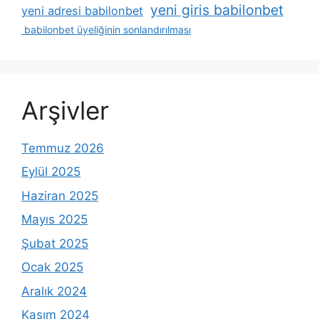
yeni giris babilonbet
yeni adresi babilonbet
babilonbet üyeliğinin sonlandırılması
Arşivler
Temmuz 2026
Eylül 2025
Haziran 2025
Mayıs 2025
Şubat 2025
Ocak 2025
Aralık 2024
Kasım 2024