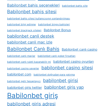
Babilonbet bahis seçenekleri
babilonbet bahis site
Babilonbet bahis sitesi
babilonbet bahis sitesi kullanıcısının sonlandırılması
babilonbet bilgi edinme
babilonbet bingo bahisleri
Babilonbet Bonus
babilonbet blackjack siteleri
babilonbet canli destek
babilonbet canli maç izle
Babilonbet Canlı Bahis
Babilonbet canlı casino
babilonbet canlı maçlar
babilonbet canlı poker fırsatları
babilonbet casino oyunları
babilonbet canlı ruleti kazanabilir mi
babilonbet casino sitesi
babilonbet casino severler
babilonbet com
babilonbet doğrudan para yatırma
babilonbet girisi
babilonbet gelir hesaplayıcı
babilonbet giris yap
babilonbet giris twitter
Babilonbet giriş
babilonbet giriş adresi