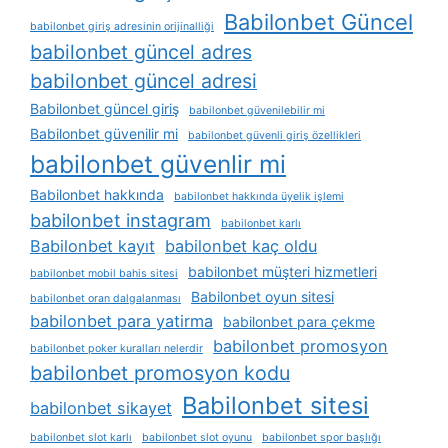
Babilonbet Güncel
babilonbet giriş adresinin orijinalliği
babilonbet güncel adres
babilonbet güncel adresi
Babilonbet güncel giriş
babilonbet güvenilebilir mi
Babilonbet güvenilir mi
babilonbet güvenli giriş özellikleri
babilonbet güvenlir mi
Babilonbet hakkında
babilonbet hakkında üyelik işlemi
babilonbet instagram
babilonbet karlı
Babilonbet kayıt
babilonbet kaç oldu
babilonbet müşteri hizmetleri
babilonbet mobil bahis sitesi
Babilonbet oyun sitesi
babilonbet oran dalgalanması
babilonbet para yatirma
babilonbet para çekme
babilonbet promosyon
babilonbet poker kuralları nelerdir
babilonbet promosyon kodu
Babilonbet sitesi
babilonbet sikayet
babilonbet slot karlı
babilonbet slot oyunu
babilonbet spor başlığı