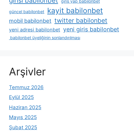
girisi babilonbet
giris yap babilonbet
kayit babilonbet
güncel babilonbet
twitter babilonbet
mobil babilonbet
yeni giris babilonbet
yeni adresi babilonbet
babilonbet üyeliğinin sonlandırılması
Arşivler
Temmuz 2026
Eylül 2025
Haziran 2025
Mayıs 2025
Şubat 2025