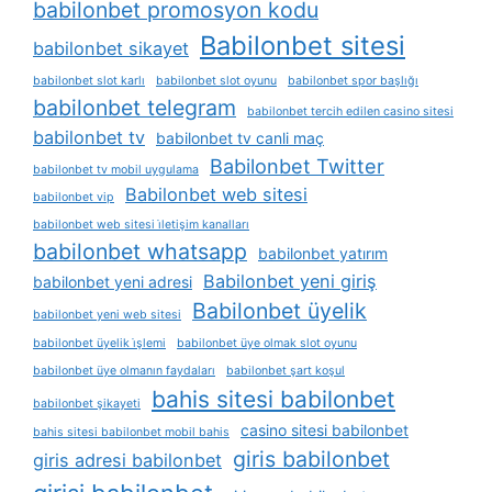
babilonbet promosyon kodu
Babilonbet sitesi
babilonbet sikayet
babilonbet slot karlı
babilonbet slot oyunu
babilonbet spor başlığı
babilonbet telegram
babilonbet tercih edilen casino sitesi
babilonbet tv
babilonbet tv canli maç
Babilonbet Twitter
babilonbet tv mobil uygulama
Babilonbet web sitesi
babilonbet vip
babilonbet web sitesi i̇letişim kanalları
babilonbet whatsapp
babilonbet yatırım
Babilonbet yeni giriş
babilonbet yeni adresi
Babilonbet üyelik
babilonbet yeni web sitesi
babilonbet üyelik i̇şlemi
babilonbet üye olmak slot oyunu
babilonbet üye olmanın faydaları
babilonbet şart koşul
bahis sitesi babilonbet
babilonbet şikayeti
casino sitesi babilonbet
bahis sitesi babilonbet mobil bahis
giris babilonbet
giris adresi babilonbet