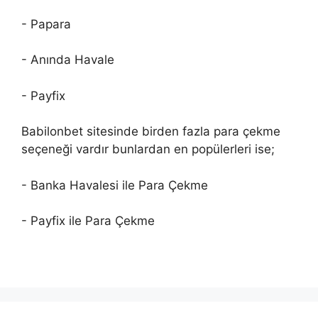
- Papara
- Anında Havale
- Payfix
Babilonbet sitesinde birden fazla para çekme
seçeneği vardır bunlardan en popülerleri ise;
- Banka Havalesi ile Para Çekme
- Payfix ile Para Çekme