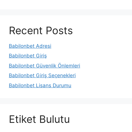
Recent Posts
Babilonbet Adresi
Babilonbet Giriş
Babilonbet Güvenlik Önlemleri
Babilonbet Giriş Seçenekleri
Babilonbet Lisans Durumu
Etiket Bulutu