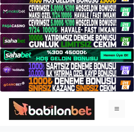
İçeriğe
atla
Menü