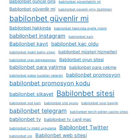
Babilonbet güncel giriş
babilonbet güvenilebilir mi
Babilonbet güvenilir mi
babilonbet güvenli giriş özellikleri
babilonbet güvenlir mi
Babilonbet hakkında
babilonbet hakkında üyelik işlemi
babilonbet instagram
babilonbet karlı
Babilonbet kayıt
babilonbet kaç oldu
babilonbet müşteri hizmetleri
babilonbet mobil bahis sitesi
Babilonbet oyun sitesi
babilonbet oran dalgalanması
babilonbet para yatirma
babilonbet para çekme
babilonbet promosyon
babilonbet poker kuralları nelerdir
babilonbet promosyon kodu
Babilonbet sitesi
babilonbet sikayet
babilonbet slot karlı
babilonbet slot oyunu
babilonbet spor başlığı
babilonbet telegram
babilonbet tercih edilen casino sitesi
babilonbet tv
babilonbet tv canli maç
Babilonbet Twitter
babilonbet tv mobil uygulama
Babilonbet web sitesi
babilonbet vip