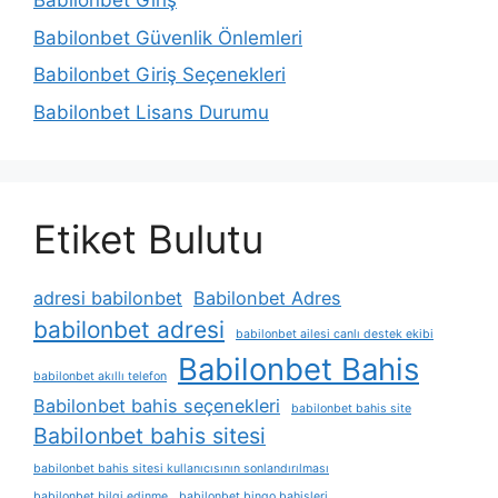
Babilonbet Giriş
Babilonbet Güvenlik Önlemleri
Babilonbet Giriş Seçenekleri
Babilonbet Lisans Durumu
Etiket Bulutu
adresi babilonbet
Babilonbet Adres
babilonbet adresi
babilonbet ailesi canlı destek ekibi
Babilonbet Bahis
babilonbet akıllı telefon
Babilonbet bahis seçenekleri
babilonbet bahis site
Babilonbet bahis sitesi
babilonbet bahis sitesi kullanıcısının sonlandırılması
babilonbet bilgi edinme
babilonbet bingo bahisleri