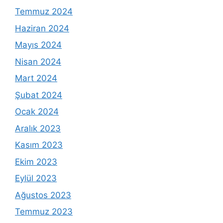
Temmuz 2024
Haziran 2024
Mayıs 2024
Nisan 2024
Mart 2024
Şubat 2024
Ocak 2024
Aralık 2023
Kasım 2023
Ekim 2023
Eylül 2023
Ağustos 2023
Temmuz 2023