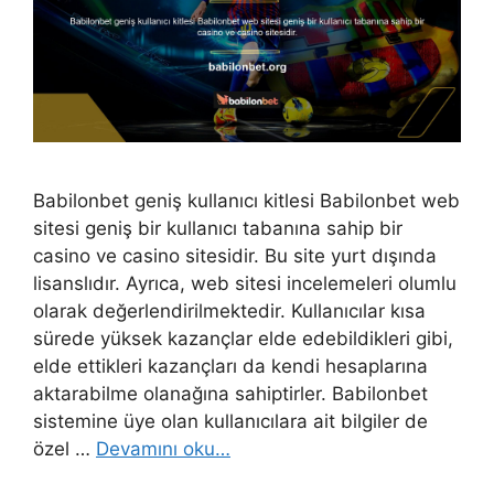
Babilonbet geniş kullanıcı kitlesi Babilonbet web
sitesi geniş bir kullanıcı tabanına sahip bir
casino ve casino sitesidir. Bu site yurt dışında
lisanslıdır. Ayrıca, web sitesi incelemeleri olumlu
olarak değerlendirilmektedir. Kullanıcılar kısa
sürede yüksek kazançlar elde edebildikleri gibi,
elde ettikleri kazançları da kendi hesaplarına
aktarabilme olanağına sahiptirler. Babilonbet
sistemine üye olan kullanıcılara ait bilgiler de
özel …
Devamını oku…